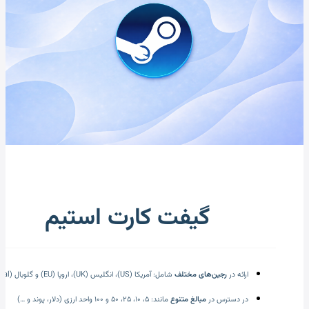
گیفت کارت استیم
ارائه در
رجین‌های مختلف
شامل: آمریکا (US)، انگلیس (UK)، اروپا (EU) و گلوبال (Global)
در دسترس در
مبالغ متنوع
مانند: ۵، ۱۰، ۲۵، ۵۰ و ۱۰۰ واحد ارزی (دلار، پوند و …)