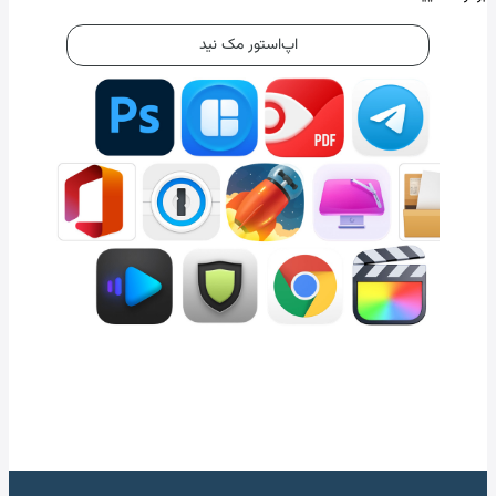
اپ‌استور مک نید