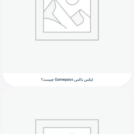
ایکس باکس Gamepass چیست؟