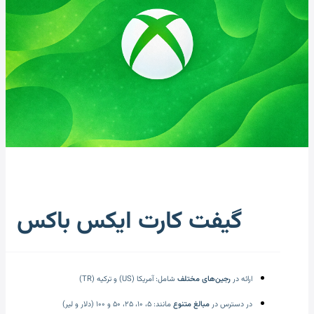
گیفت کارت ایکس باکس
ارائه در
رجین‌های مختلف
شامل: آمریکا (US) و ترکیه (TR)
در دسترس در
مبالغ متنوع
مانند: ۵، ۱۰، ۲۵، ۵۰ و ۱۰۰ (دلار و لیر)