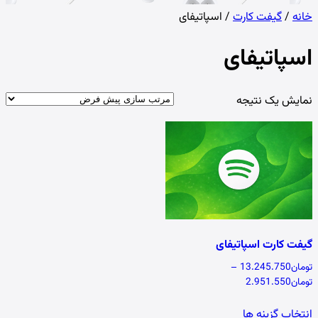
خانه
/
گیفت کارت
/ اسپاتیفای
اسپاتیفای
نمایش یک نتیجه
گیفت کارت اسپاتیفای
تومان
13.245.750
–
Price range: تومان2.951.550 through تومان13.245.750
تومان
2.951.550
این محصول دارای انواع مختلفی می باشد. گزینه ها 
انتخاب گزینه ها