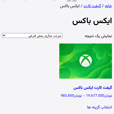
خانه
/
گیفت کارت
/ ایکس باکس
ایکس باکس
نمایش یک نتیجه
گیفت کارت ایکس باکس
Price range: تومان983.850 through تومان19.677.000
تومان
19.677.000
–
تومان
983.850
این محصول دارای انواع مختلفی می باشد. گزینه ها 
انتخاب گزینه ها